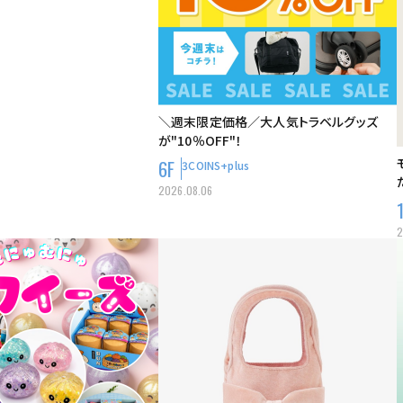
＼週末限定価格／大人気トラベルグッズ
が"10％OFF"！
6F
3COINS+plus
2026.08.06
2