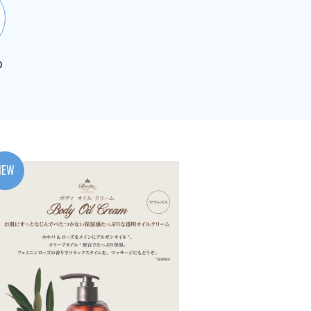
の
NEW