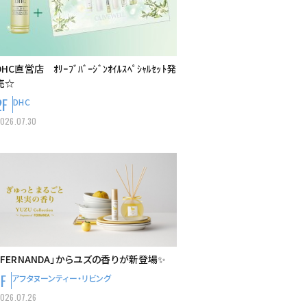
DHC直営店 ｵﾘｰﾌﾞﾊﾞｰｼﾞﾝｵｲﾙｽﾍﾟｼｬﾙｾｯﾄ発
売☆
2F
DHC
026.07.30
「FERNANDA」からユズの香りが新登場✨
1F
アフタヌーンティー・リビング
026.07.26