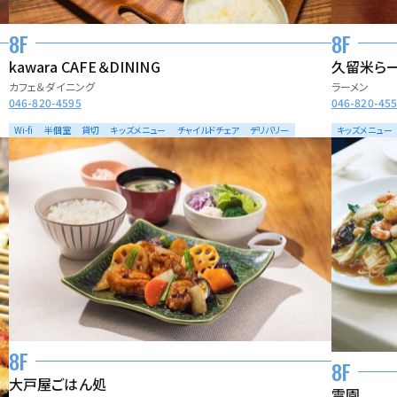
8F
8F
kawara CAFE＆DINING
久留米らー
カフェ＆ダイニング
ラーメン
046-820-4595
046-820-45
Wi-fi
半個室
貸切
キッズメニュー
チャイルドチェア
デリバリー
キッズメニュー
8F
8F
大戸屋ごはん処
雪園