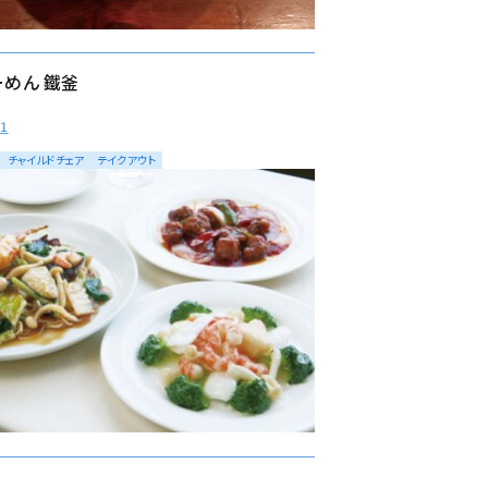
めん 鐵釜
51
チャイルドチェア
テイクアウト