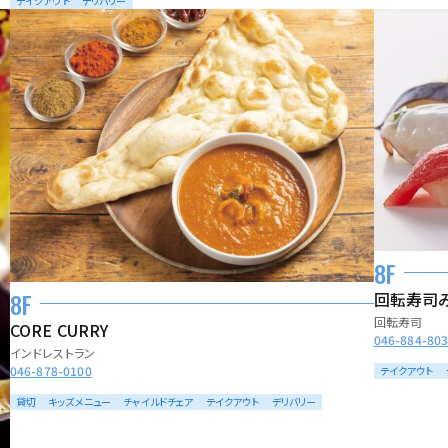
テイクアウト
デリバリー
8F
8F
回転寿司
回転寿司
CORE CURRY
046-884-80
インドレストラン
046-878-0100
テイクアウト
貸切
キッズメニュー
チャイルドチェア
テイクアウト
デリバリー