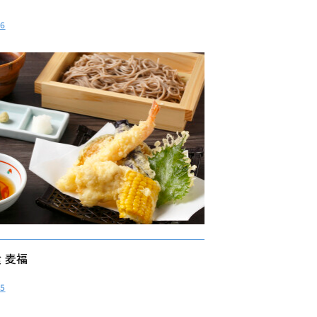
66
 麦福
35