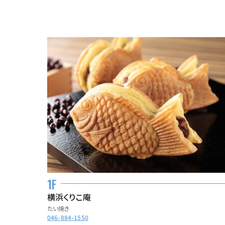
1F
横浜くりこ庵
たい焼き
046-884-1550