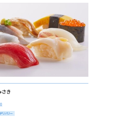
みさき
30
デリバリー