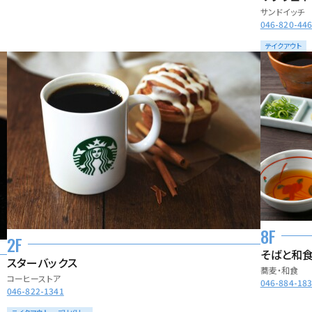
サンドイッチ
046-820-44
テイクアウト
8F
2F
そばと和食
スターバックス
蕎麦・和食
コーヒーストア
046-884-18
046-822-1341