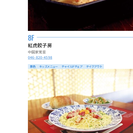
8F
紅虎餃子房
中国家常菜
046-820-4598
景色
キッズメニュー
チャイルドチェア
テイクアウト