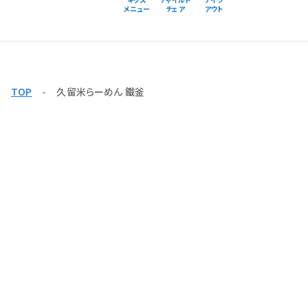
メニュー
チェア
アウト
TOP
久留米らーめん 鐵釜