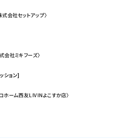
5〈株式会社セットアップ〉
〈株式会社ミキフーズ〉
ァッション]
〈デコホーム西友LIVINよこすか店〉