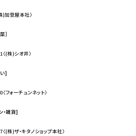
〈(株)加登屋本社〉
菜］
41〈(株)シオ井〉
い]
330〈フォーチュンネット〉
ン・雑貨]
977〈(株)ザ・キタノショップ本社〉