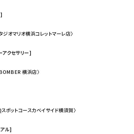
]
7〈スタジオマリオ横浜コレットマーレ店〉
バーアクセサリー]
 BOMBER 横浜店〉
〈UQスポットコースカベイサイド横須賀〉
ュアル]