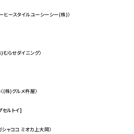
〈コーヒースタイルユーシーシー(株)〉
(株)むらせダイニング〉
)〈(株)グルメ杵屋〉
カプセルトイ]
3〈ガシャココ ミオカ上大岡〉